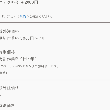
テク料金 ＋2000円
ます。詳しくは
規約
をご確認ください。
載外注価格
新作業料 3000円〜 / 年
特別価格
新作業料 0円 / 年*
テクページへの相互リンクで無料サービス。
も有効）
載外注価格
程
特別価格