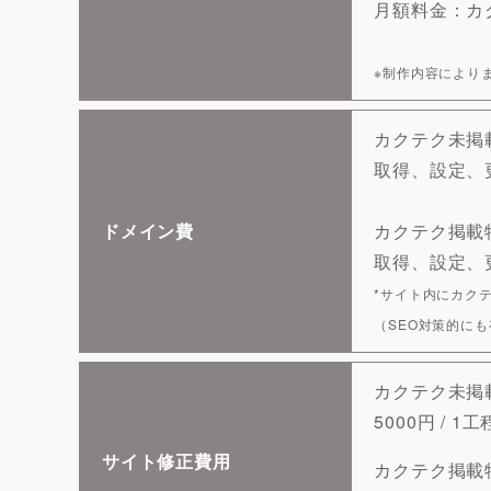
月額料金：カク
※制作内容により
カクテク未掲
取得、設定、更
ドメイン費
カクテク掲載
取得、設定、更
*サイト内にカク
（SEO対策的に
カクテク未掲
5000円 / 1工
サイト修正費用
カクテク掲載